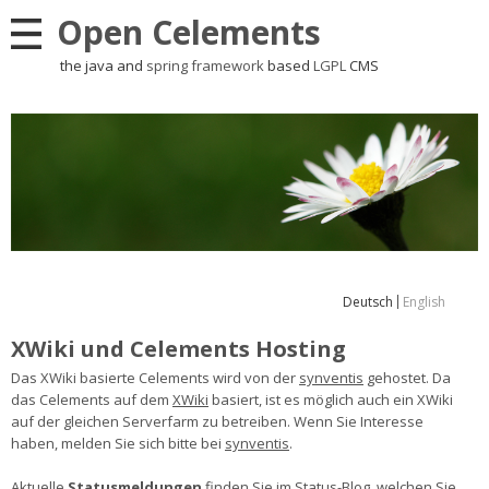
Open Celements
the java and
spring framework
based
LGPL
CMS
Deutsch
English
XWiki und Celements Hosting
Das XWiki basierte Celements wird von der
synventis
gehostet. Da
das Celements auf dem
XWiki
basiert, ist es möglich auch ein XWiki
auf der gleichen Serverfarm zu betreiben. Wenn Sie Interesse
haben, melden Sie sich bitte bei
synventis
.
Aktuelle
Statusmeldungen
finden Sie im
Status-Blog
, welchen Sie