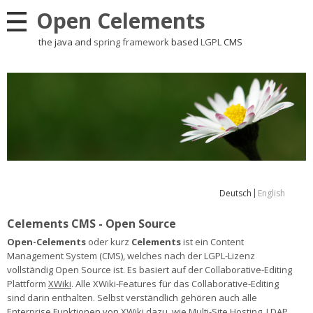
Open Celements
the java and
spring framework
based
LGPL
CMS
Deutsch
English
Celements CMS - Open Source
Open-Celements
oder kurz
Celements
ist ein Content
Management System (CMS), welches nach der LGPL-Lizenz
vollständig Open Source ist. Es basiert auf der Collaborative-Editing
Plattform
XWiki
. Alle XWiki-Features für das Collaborative-Editing
sind darin enthalten. Selbst verständlich gehören auch alle
Enterprise Funktionen von XWiki dazu, wie Multi-Site Hosting, LDAP