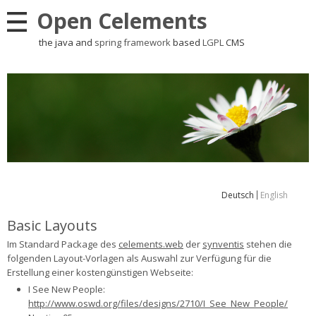
Open Celements
the java and
spring framework
based
LGPL
CMS
Deutsch
English
Basic Layouts
Im Standard Package des
celements.web
der
synventis
stehen die
folgenden Layout-Vorlagen als Auswahl zur Verfügung für die
Erstellung einer kostengünstigen Webseite:
I See New People:
http://www.oswd.org/files/designs/2710/I_See_New_People/